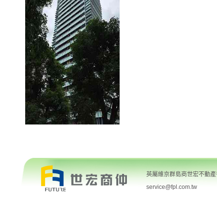
英屬維京群島商世宏不動產有限
service@fpl.com.tw