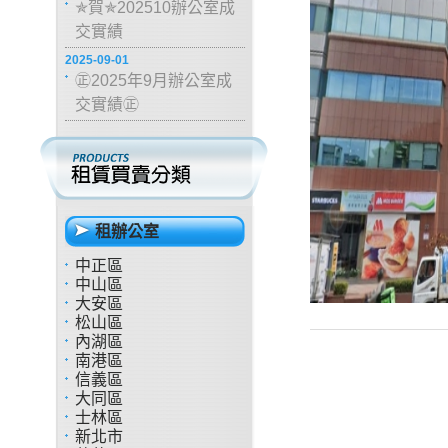
✯賀✯202510辦公室成
交實績
2025-09-01
㊣2025年9月辦公室成
交實績㊣
租辦公室
中正區
中山區
大安區
松山區
內湖區
南港區
信義區
大同區
士林區
新北市