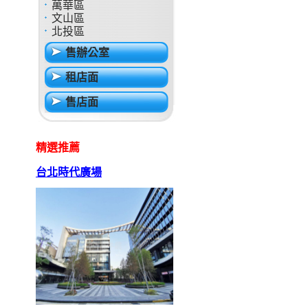
萬華區
文山區
北投區
售辦公室
租店面
售店面
精選推薦
台北時代廣場