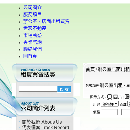
公司簡介
服務項目
辦公室、店面出租買賣
世宏不動產
市場動態
專業諮詢
聯絡我們
回首頁
首頁
辦公室店面出租
/
辦公室出租
各式商務
，滿
圖片
顯示方式：
|
用途
區域
價格
~
關於我們 Abous Us
代表個案 Track Record