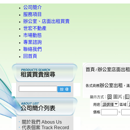
公司簡介
服務項目
辦公室、店面出租買賣
世宏不動產
市場動態
專業諮詢
聯絡我們
回首頁
首頁
辦公室店面出租
/
辦公室出租
各式商務
，滿
圖片
顯示方式：
|
用途
區域
價格
~
關於我們 Abous Us
代表個案 Track Record