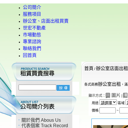
公司簡介
服務項目
辦公室、店面出租買賣
世宏不動產
市場動態
專業諮詢
聯絡我們
回首頁
首頁
辦公室店面出租
/
辦公室出租
各式商務
，滿
圖片
顯示方式：
|
用途
區域
價格
~
關於我們 Abous Us
代表個案 Track Record