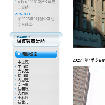
✯賀✯202510辦公室成
交實績
2025-09-01
㊣2025年9月辦公室成
交實績㊣
租辦公室
2025年第4季成交
中正區
中山區
大安區
松山區
內湖區
南港區
信義區
大同區
士林區
新北市