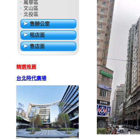
萬華區
文山區
北投區
售辦公室
租店面
售店面
精選推薦
台北時代廣場