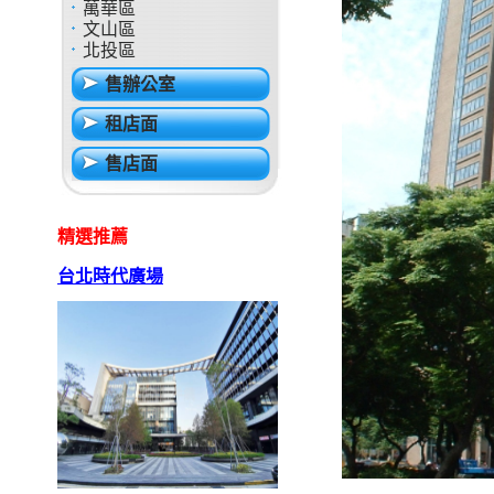
萬華區
文山區
北投區
售辦公室
租店面
售店面
精選推薦
台北時代廣場