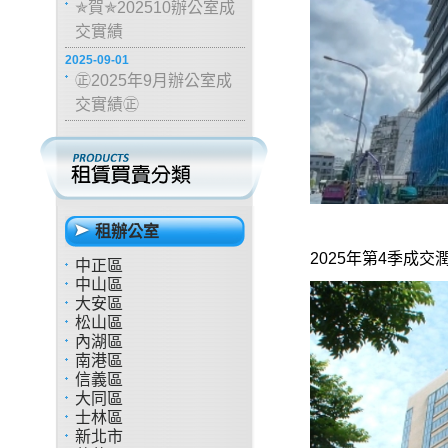
✯賀✯202510辦公室成
交實績
2025-09-01
㊣2025年9月辦公室成
交實績㊣
租辦公室
2025年第4季成
中正區
中山區
大安區
松山區
內湖區
南港區
信義區
大同區
士林區
新北市